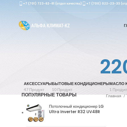
+7 (701) 723-62-61 (отдел качества)
+7 (700) 022-23-33 (от
Г
22
АКСЕССУАРЫ
БЫТОВЫЕ КОНДИЦИОНЕРЫ
МАСЛО 
47 Продукт
10 Продукт
1 Продук
ПОПУЛЯРНЫЕ ТОВАРЫ
Главная
Потолочный кондиционер LG
Ultra Inverter R32 UV48R