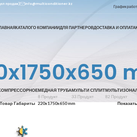
дел продаж)
info@multiconditioner.kz
График работы
ЛАВНАЯ
КАТАЛОГ
О КОМПАНИИ
ДЛЯ ПАРТНЕРОВ
ДОСТАВКА И ОПЛАТА
0x1750x650
КОМПРЕССОРНОЕ
МЕДНАЯ ТРУБА
МУЛЬТИ СПЛИТ
МУЛЬТИЗОНА
т
8 Продукт
33 Продукт
82 Продукт
Товар Габариты
220x1750x650 mm
Показат