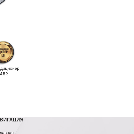
ндиционер
M48R
ВИГАЦИЯ
лавная