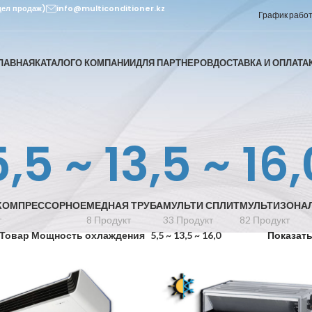
дел продаж)
info@multiconditioner.kz
График работы
ЛАВНАЯ
КАТАЛОГ
О КОМПАНИИ
ДЛЯ ПАРТНЕРОВ
ДОСТАВКА И ОПЛАТА
5,5 ~ 13,5 ~ 16,
КОМПРЕССОРНОЕ
МЕДНАЯ ТРУБА
МУЛЬТИ СПЛИТ
МУЛЬТИЗОНА
т
8 Продукт
33 Продукт
82 Продукт
Товар Мощность охлаждения
5,5 ~ 13,5 ~ 16,0
Показат