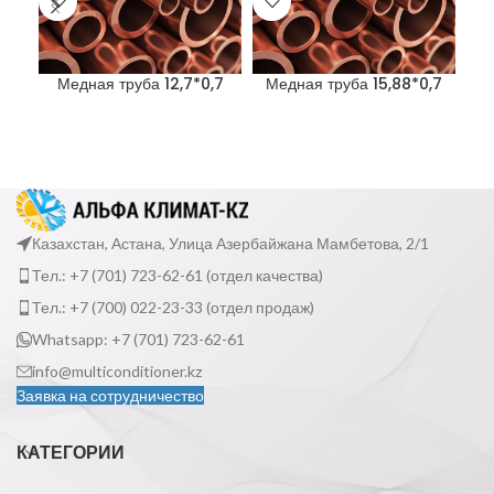
Медная труба 12,7*0,7
Медная труба 15,88*0,7
М
Казахстан, Астана, Улица Азербайжана Мамбетова, 2/1
Тел.: +7 (701) 723-62-61 (отдел качества)
Тел.: +7 (700) 022-23-33 (отдел продаж)
Whatsapp: +7 (701) 723-62-61
info@multiconditioner.kz
Заявка на сотрудничество
КАТЕГОРИИ