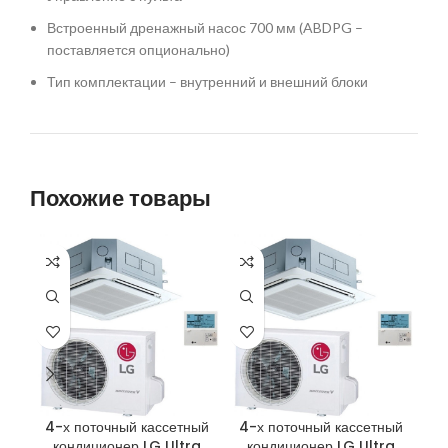
Встроенный дренажный насос 700 мм (ABDPG –
поставляется опционально)
Тип комплектации – внутренний и внешний блоки
Похожие товары
4-х поточный кассетный
4-х поточный кассетный
4-
кондиционер LG Ultra
кондиционер LG Ultra
ко