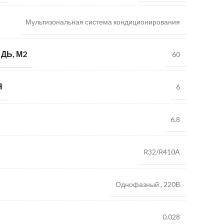
Мультизональная система кондиционирования
ДЬ, М2
60
Я
6
6.8
R32/R410A
Однофазный
,
220В
0.028