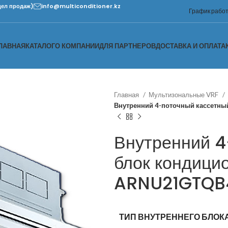
дел продаж)
info@multiconditioner.kz
График работы
ЛАВНАЯ
КАТАЛОГ
О КОМПАНИИ
ДЛЯ ПАРТНЕРОВ
ДОСТАВКА И ОПЛАТА
Главная
Мультизональные VRF
Внутренний 4-поточный кассетн
Внутренний 4
блок кондици
ARNU21GTQB
ТИП ВНУТРЕННЕГО БЛОК