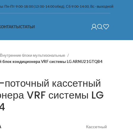
: Пн-Пт 9:00-18:00 (13:00-14:00 обед), Сб 9:00-14:00, Вс - выходной
КОНТАКТЫ
СТАТЬИ
Внутренние блоки мультизональные
ый блок кондиционера VRF системы LG ARNU21GTQB4
-поточный кассетный
онера VRF системы LG
4
А
Кассетный