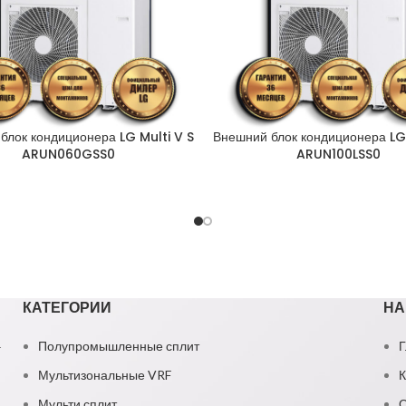
блок кондиционера LG Multi V S
Внешний блок кондиционера LG 
ARUN060GSS0
ARUN100LSS0
КАТЕГОРИИ
НА
1
Полупромышленные сплит
Г
Мультизональные VRF
К
Мульти сплит
О