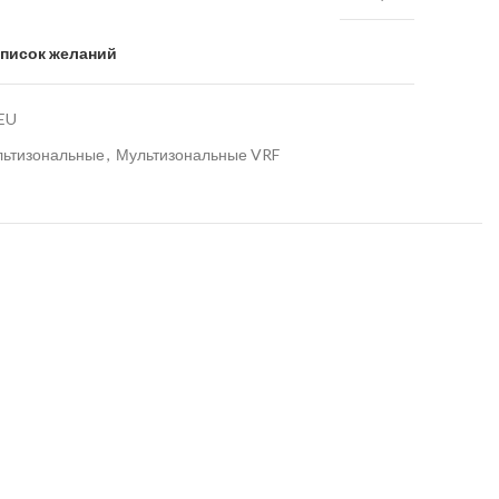
список желаний
EU
льтизональные
,
Мультизональные VRF