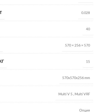
Т
0.028
40
)
570 × 256 × 570
КГ
15
570x570x256 mm
Multi V 5
,
Multi VRF
Опция