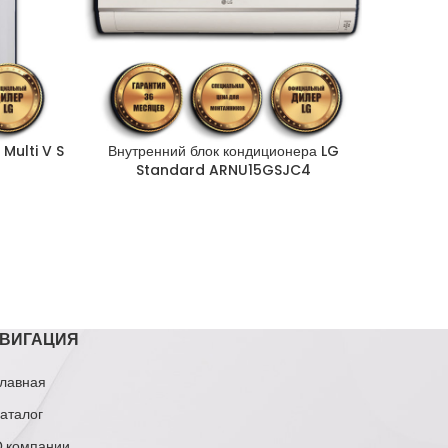
Multi V S
Внутренний блок кондиционера LG
Внутр
Standard ARNU15GSJC4
S
ВИГАЦИЯ
лавная
аталог
 компании