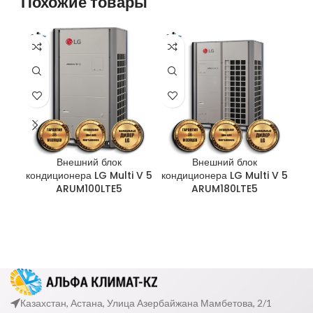
Похожие товары
Внешний блок
Внешний блок
кондиционера LG Multi V 5
кондиционера LG Multi V 5
кон
ARUM100LTE5
ARUM180LTE5
Казахстан, Астана, Улица Азербайжана Мамбетова, 2/1