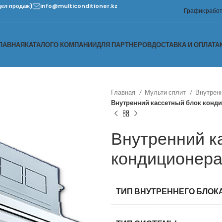
дел продаж)
info@multiconditioner.kz
График работы
ЛАВНАЯ
КАТАЛОГ
О КОМПАНИИ
ДЛЯ ПАРТНЕРОВ
ДОСТАВКА И ОПЛАТА
Главная
Мульти сплит
Внутренн
Внутренний кассетный блок конд
Внутренний к
кондиционера
ТИП ВНУТРЕННЕГО БЛОК