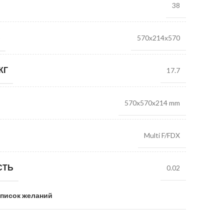
38
)
570х214х570
КГ
17.7
570x570x214 mm
Multi F/FDX
СТЬ
0.02
список желаний