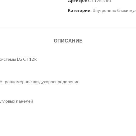
Артикул:
CT12R NR0
Категории:
Внутренние блоки мул
ОПИСАНИЕ
 системы LG CT12R
и
вает равномерное воздухораспределение
угловых панелей