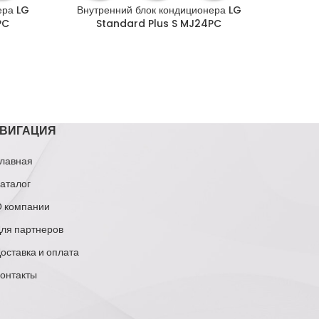
ера LG
Внутренний блок кондиционера LG
Вн
PC
Standard Plus S MJ24PC
к
ВИГАЦИЯ
лавная
аталог
 компании
ля партнеров
оставка и оплата
онтакты