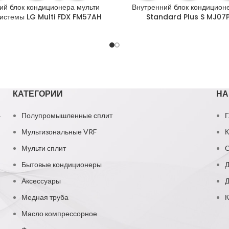
й блок кондиционера мульти
Внутренний блок кондицион
системы LG Multi FDX FM57AH
Standard Plus S MJ07
КАТЕГОРИИ
НА
1
Полупромышленные сплит
Г
Мультизональные VRF
К
Мульти сплит
О
Бытовые кондиционеры
Д
Аксессуары
Д
Медная труба
К
Масло компрессорное