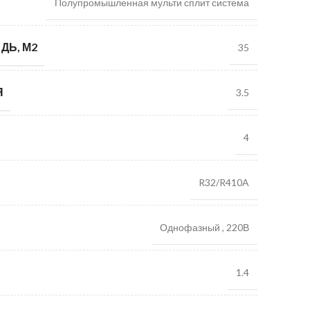
Полупромышленная мульти сплит система
ДЬ, М2
35
Я
3.5
4
R32/R410A
Однофазный
,
220В
1.4