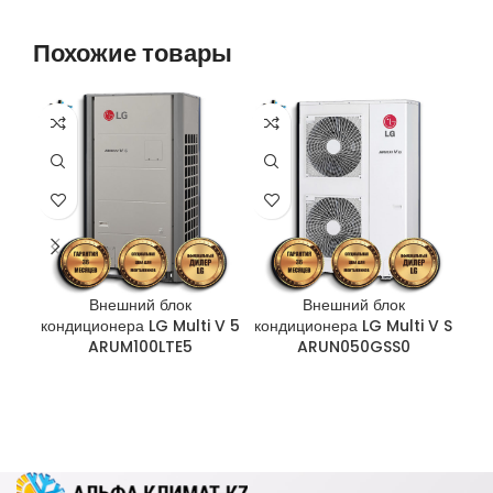
Похожие товары
Внешний блок
Внешний блок
кондиционера LG Multi V 5
кондиционера LG Multi V S
кон
ARUM100LTE5
ARUN050GSS0