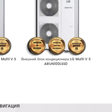
Multi V S
Внешний блок кондиционера LG Multi V S
Внутр
ARUN100LSS0
S
ВИГАЦИЯ