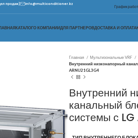
дел продаж)
info@multiconditioner.kz
График работы
ЛАВНАЯ
КАТАЛОГ
О КОМПАНИИ
ДЛЯ ПАРТНЕРОВ
ДОСТАВКА И ОПЛАТА
Главная
Мультизональные VRF
Внутренний низконапорный канал
ARNU21GL3G4
Внутренний н
канальный бл
системы с L
ТИП ВНУТРЕННЕГО БЛОК