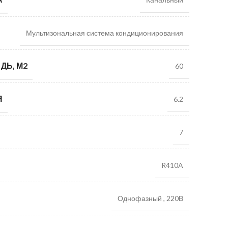
Мультизональная система кондиционирования
ДЬ, М2
60
Я
6.2
7
R410A
Однофазный
,
220В