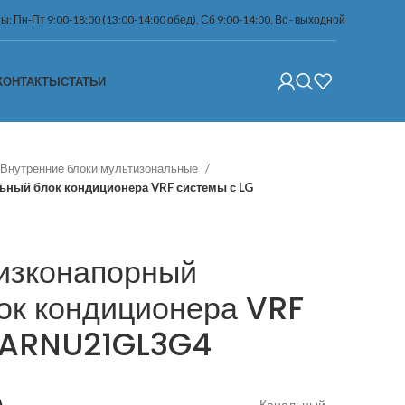
: Пн-Пт 9:00-18:00 (13:00-14:00 обед), Сб 9:00-14:00, Вс - выходной
КОНТАКТЫ
СТАТЬИ
Внутренние блоки мультизональные
ьный блок кондиционера VRF системы с LG
изконапорный
ок кондиционера VRF
G ARNU21GL3G4
А
Канальный