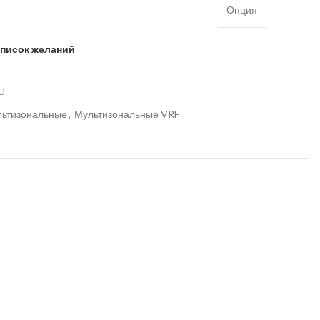
Опция
список желаний
U
льтизональные
,
Мультизональные VRF