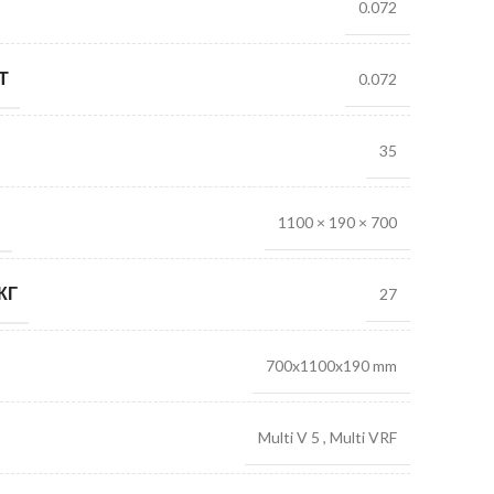
0.072
Т
0.072
35
)
1100 × 190 × 700
КГ
27
700x1100x190 mm
Multi V 5
,
Multi VRF