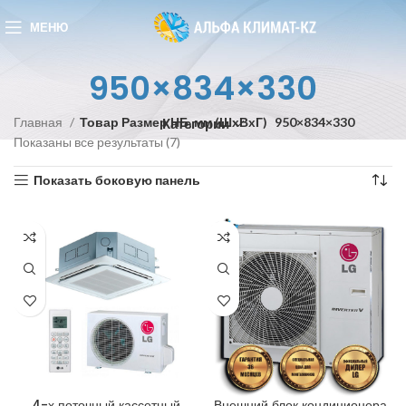
МЕНЮ
950×834×330
Главная
Товар Размер НБ, мм (ШxВxГ)
950×834×330
Категории
Показаны все результаты (7)
Показать боковую панель
4-х поточный кассетный
Внешний блок кондиционера