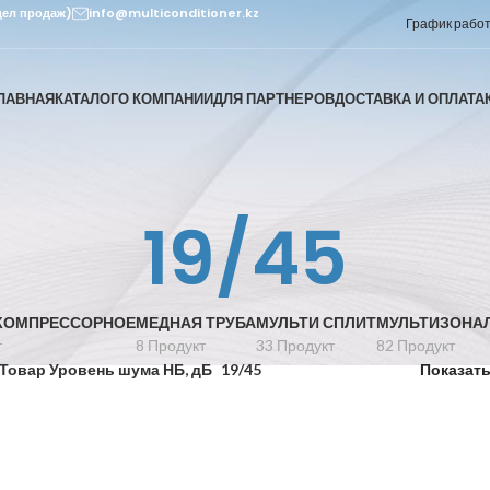
дел продаж)
info@multiconditioner.kz
График работы
ЛАВНАЯ
КАТАЛОГ
О КОМПАНИИ
ДЛЯ ПАРТНЕРОВ
ДОСТАВКА И ОПЛАТА
19/45
КОМПРЕССОРНОЕ
МЕДНАЯ ТРУБА
МУЛЬТИ СПЛИТ
МУЛЬТИЗОНА
т
8 Продукт
33 Продукт
82 Продукт
Товар Уровень шума НБ, дБ
19/45
Показат