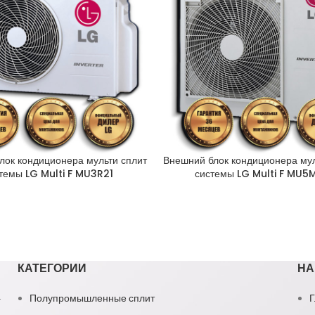
лок кондиционера мульти сплит
Внешний блок кондиционера мул
темы LG Multi F MU3R21
системы LG Multi F MU5
КАТЕГОРИИ
НА
1
Полупромышленные сплит
Г