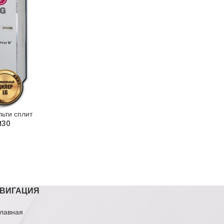
ьти сплит
M30
ВИГАЦИЯ
лавная