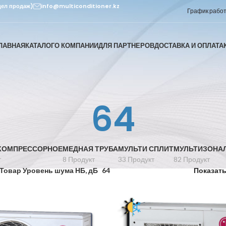
дел продаж)
info@multiconditioner.kz
График работы
ЛАВНАЯ
КАТАЛОГ
О КОМПАНИИ
ДЛЯ ПАРТНЕРОВ
ДОСТАВКА И ОПЛАТА
64
КОМПРЕССОРНОЕ
МЕДНАЯ ТРУБА
МУЛЬТИ СПЛИТ
МУЛЬТИЗОНА
т
8 Продукт
33 Продукт
82 Продукт
Товар Уровень шума НБ, дБ
64
Показат