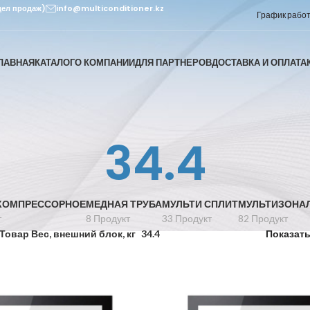
дел продаж)
info@multiconditioner.kz
График работы
ЛАВНАЯ
КАТАЛОГ
О КОМПАНИИ
ДЛЯ ПАРТНЕРОВ
ДОСТАВКА И ОПЛАТА
34.4
КОМПРЕССОРНОЕ
МЕДНАЯ ТРУБА
МУЛЬТИ СПЛИТ
МУЛЬТИЗОНА
т
8 Продукт
33 Продукт
82 Продукт
Товар Вес, внешний блок, кг
34.4
Показат