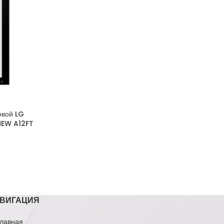
овой LG
NEW A12FT
ВИГАЦИЯ
лавная