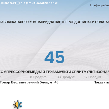
дел продаж)
info@multiconditioner.kz
График работы
ЛАВНАЯ
КАТАЛОГ
О КОМПАНИИ
ДЛЯ ПАРТНЕРОВ
ДОСТАВКА И ОПЛАТА
45
КОМПРЕССОРНОЕ
МЕДНАЯ ТРУБА
МУЛЬТИ СПЛИТ
МУЛЬТИЗОНА
т
8 Продукт
33 Продукт
82 Продукт
Товар Вес, внутренний блок, кг
45
Показат