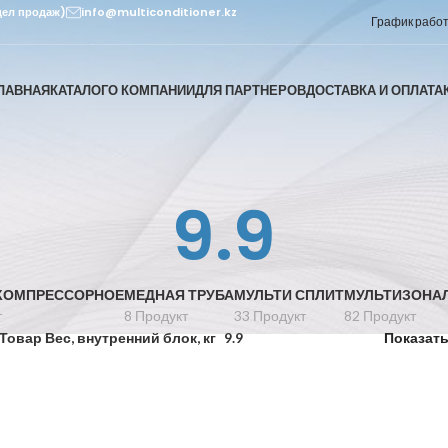
дел продаж)
info@multiconditioner.kz
График работы
ЛАВНАЯ
КАТАЛОГ
О КОМПАНИИ
ДЛЯ ПАРТНЕРОВ
ДОСТАВКА И ОПЛАТА
9.9
КОМПРЕССОРНОЕ
МЕДНАЯ ТРУБА
МУЛЬТИ СПЛИТ
МУЛЬТИЗОНА
т
8 Продукт
33 Продукт
82 Продукт
Товар Вес, внутренний блок, кг
9.9
Показат