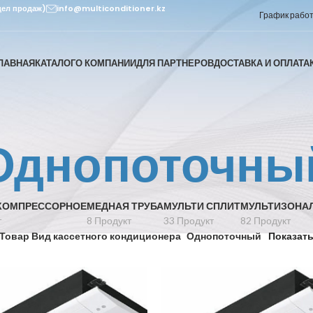
дел продаж)
info@multiconditioner.kz
График работы
ЛАВНАЯ
КАТАЛОГ
О КОМПАНИИ
ДЛЯ ПАРТНЕРОВ
ДОСТАВКА И ОПЛАТА
Однопоточны
КОМПРЕССОРНОЕ
МЕДНАЯ ТРУБА
МУЛЬТИ СПЛИТ
МУЛЬТИЗОНА
т
8 Продукт
33 Продукт
82 Продукт
Товар Вид кассетного кондиционера
Однопоточный
Показат