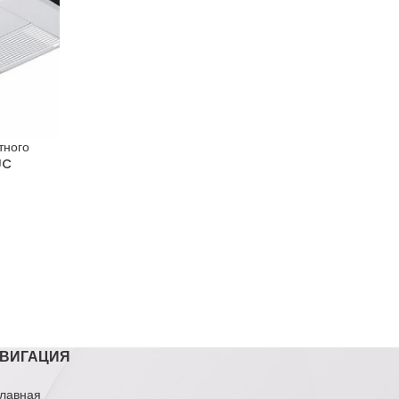
тного
UC
ВИГАЦИЯ
лавная