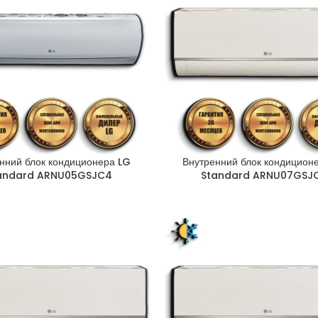
нний блок кондиционера LG
Внутренний блок кондицион
andard ARNU05GSJC4
Standard ARNU07GSJ