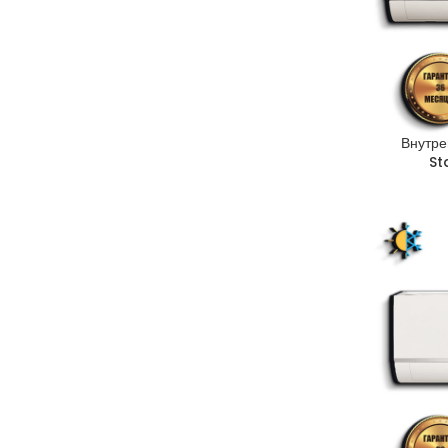
Внутре
St