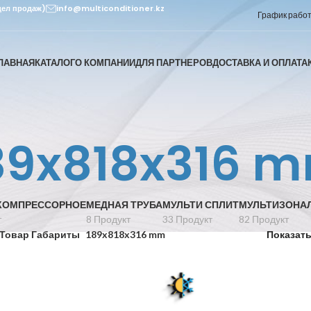
дел продаж)
info@multiconditioner.kz
График работы
ЛАВНАЯ
КАТАЛОГ
О КОМПАНИИ
ДЛЯ ПАРТНЕРОВ
ДОСТАВКА И ОПЛАТА
89x818x316 
КОМПРЕССОРНОЕ
МЕДНАЯ ТРУБА
МУЛЬТИ СПЛИТ
МУЛЬТИЗОНА
т
8 Продукт
33 Продукт
82 Продукт
Товар Габариты
189x818x316 mm
Показат