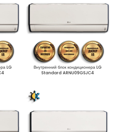
ера LG
Внутренний блок кондиционера LG
C4
Standard ARNU09GSJC4