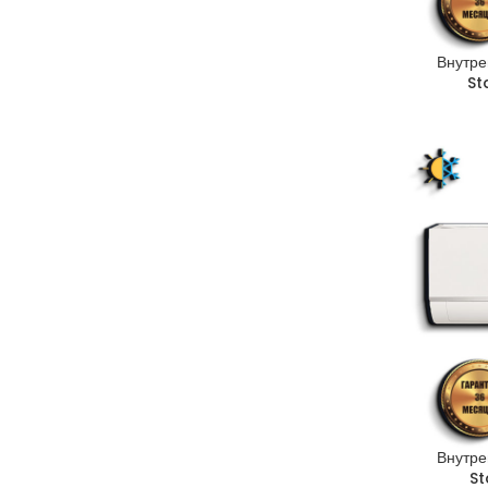
Внутре
St
Внутре
St