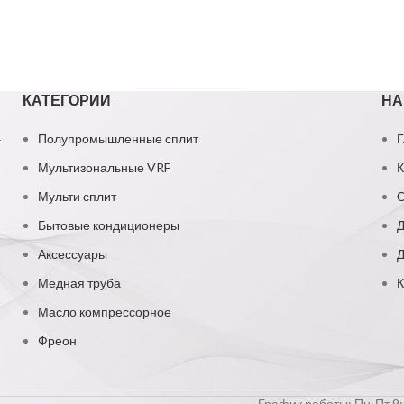
КАТЕГОРИИ
НА
1
Полупромышленные сплит
Г
Мультизональные VRF
К
Мульти сплит
О
Бытовые кондиционеры
Д
Аксессуары
Д
Медная труба
К
Масло компрессорное
Фреон
График работы: Пн-Пт 9:0