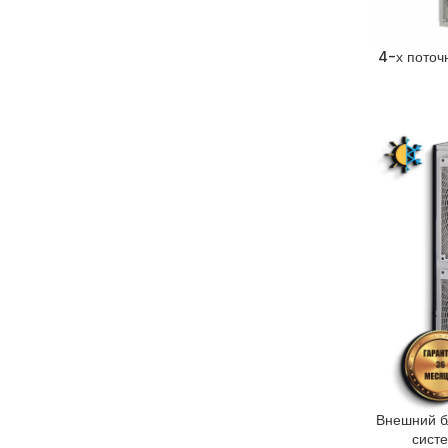
4-х поточ
Внешний б
сист