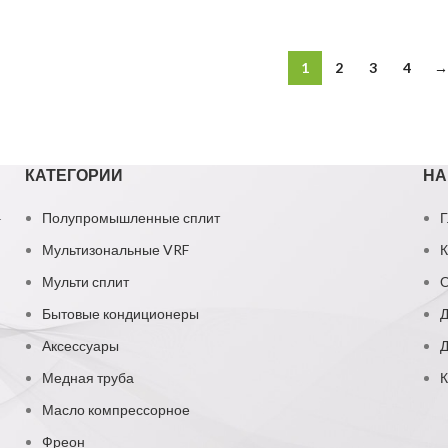
1
2
3
4
→
КАТЕГОРИИ
НА
1
Полупромышленные сплит
Г
Мультизональные VRF
К
Мульти сплит
О
Бытовые кондиционеры
Д
Аксессуары
Д
Медная труба
К
Масло компрессорное
Фреон