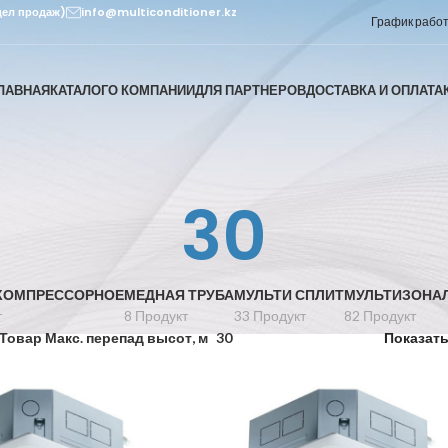
дел продаж)
info@multiconditioner.kz
График работы
ЛАВНАЯ
КАТАЛОГ
О КОМПАНИИ
ДЛЯ ПАРТНЕРОВ
ДОСТАВКА И ОПЛАТА
30
КОМПРЕССОРНОЕ
МЕДНАЯ ТРУБА
МУЛЬТИ СПЛИТ
МУЛЬТИЗОНА
т
8 Продукт
33 Продукт
82 Продукт
Товар Макс. перепад высот, м
30
Показат