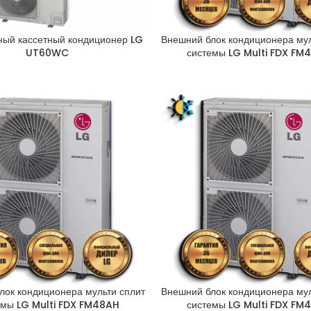
ный кассетный кондиционер LG
Внешний блок кондиционера мул
UT60WC
системы LG Multi FDX FM
лок кондиционера мульти сплит
Внешний блок кондиционера мул
емы LG Multi FDX FM48AH
системы LG Multi FDX FM