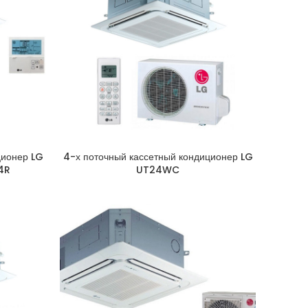
ционер LG
4-х поточный кассетный кондиционер LG
4R
UT24WC