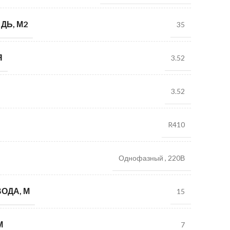
ДЬ, М2
35
Я
3.52
3.52
R410
Однофазный
,
220В
ОДА, М
15
М
7