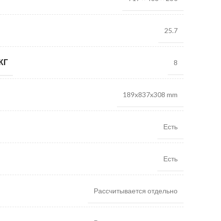
25.7
КГ
8
189x837x308 mm
Есть
Есть
Рассчитывается отдельно