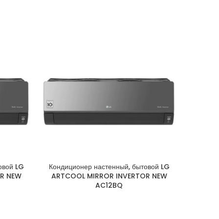
овой LG
Кондиционер настенный, бытовой LG
Кондиц
R NEW
ARTCOOL MIRROR INVERTOR NEW
ARTCO
AC12BQ