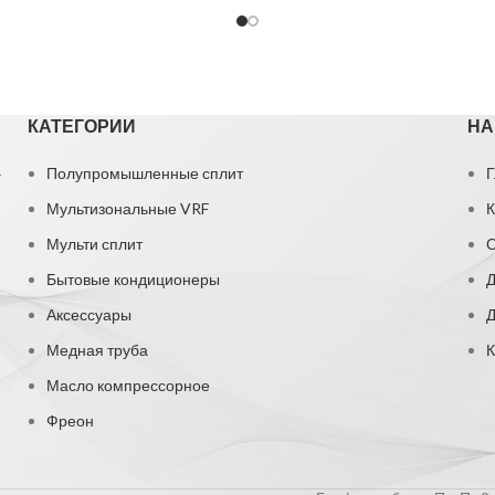
КАТЕГОРИИ
НА
1
Полупромышленные сплит
Г
Мультизональные VRF
К
Мульти сплит
О
Бытовые кондиционеры
Д
Аксессуары
Д
Медная труба
К
Масло компрессорное
Фреон