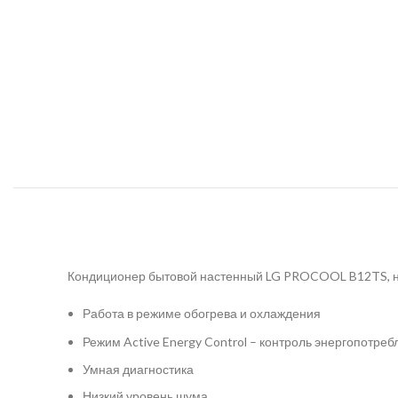
Кондиционер бытовой настенный LG PROCOOL B12TS, н
Работа в режиме обогрева и охлаждения️
Режим Active Energy Control – контроль энергопотре
Умная диагностика
Низкий уровень шума