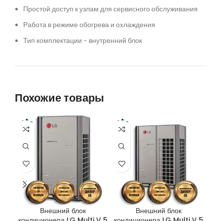
Простой доступ к узлам для сервисного обслуживания
Работа в режиме обогрева и охлаждения️
Тип комплектации – внутренний блок
Похожие товары
Внешний блок
Внешний блок
кондиционера LG Multi V 5
кондиционера LG Multi V 5
кон