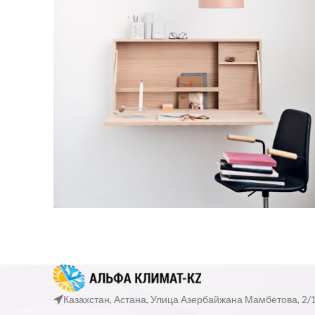
Venenatis nam phasellus
Lighting
Казахстан, Астана, Улица Азербайжана Мамбетова, 2/