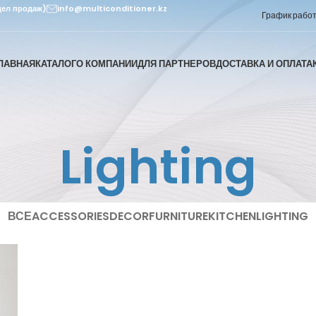
дел продаж)
info@multiconditioner.kz
График работы
ЛАВНАЯ
КАТАЛОГ
О КОМПАНИИ
ДЛЯ ПАРТНЕРОВ
ДОСТАВКА И ОПЛАТА
Lighting
ВСЕ
ACCESSORIES
DECOR
FURNITURE
KITCHEN
LIGHTING