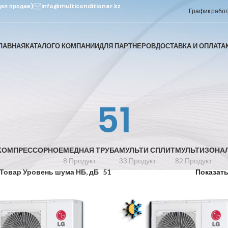
дел продаж)
info@multiconditioner.kz
График работы
ЛАВНАЯ
КАТАЛОГ
О КОМПАНИИ
ДЛЯ ПАРТНЕРОВ
ДОСТАВКА И ОПЛАТА
51
КОМПРЕССОРНОЕ
МЕДНАЯ ТРУБА
МУЛЬТИ СПЛИТ
МУЛЬТИЗОНА
т
8 Продукт
33 Продукт
82 Продукт
Товар Уровень шума НБ, дБ
51
Показат