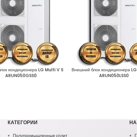
лок кондиционера LG Multi V S
Внешний блок кондиционера LG 
ARUN050GSS0
ARUN050LSS0
КАТЕГОРИИ
НА
1
Полупромышленные сплит
Г