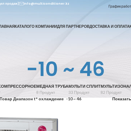
дел продаж)
info@multiconditioner.kz
График работы
ЛАВНАЯ
КАТАЛОГ
О КОМПАНИИ
ДЛЯ ПАРТНЕРОВ
ДОСТАВКА И ОПЛАТА
-10 ~ 46
КОМПРЕССОРНОЕ
МЕДНАЯ ТРУБА
МУЛЬТИ СПЛИТ
МУЛЬТИЗОНА
т
8 Продукт
33 Продукт
82 Продукт
Товар Диапазон t° охлаждение
-10 ~ 46
Показат