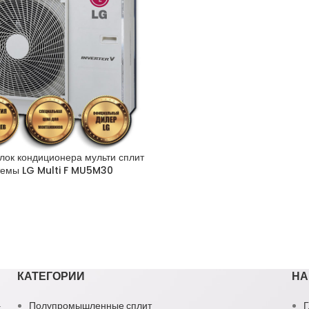
лок кондиционера мульти сплит
темы LG Multi F MU5M30
КАТЕГОРИИ
НА
1
Полупромышленные сплит
Г