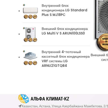
Внутренний блок
кондиционера LG Standard
Plus S MJ18PC
Внешний блок кондиционера
LG Multi V S ARUN100LSS0
Внутренний 4-поточный
Внешний б
кассетный блок кондиционера
сис
VRF системы LG
ARNU21GTQB4
Казахстан, Астана, Улица Азербайжана Мамбетова, 2/